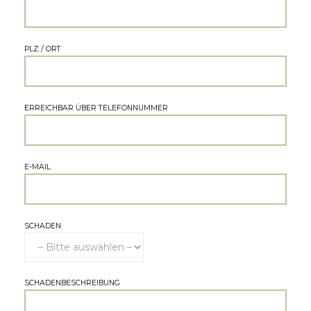
0
PLZ / ORT
4
ERREICHBAR ÜBER TELEFONNUMMER
E-MAIL
SCHADEN
SCHADENBESCHREIBUNG